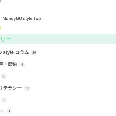
MoneyGO style Top
リー
O style コラム
26
善・節約
1
2
リテラシー
12
8
put
1