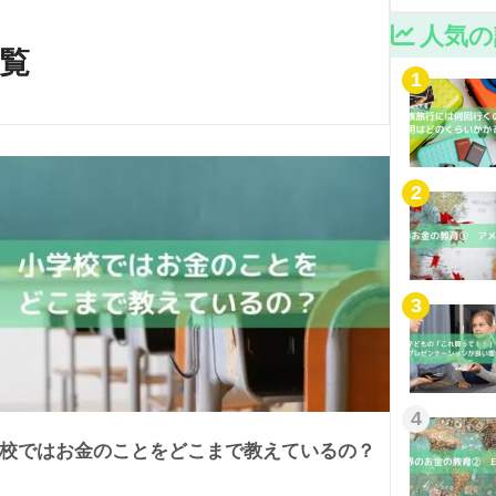
人気の
覧
1
2
3
4
校ではお金のことをどこまで教えているの？