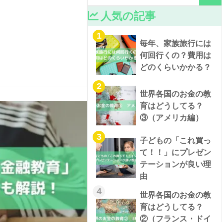
人気の記事
1
毎年、家族旅行には
何回行くの？費用は
どのくらいかかる？
2
世界各国のお金の教
育はどうしてる？
③（アメリカ編）
3
子どもの「これ買っ
て！！」にプレゼン
テーションが良い理
由
4
世界各国のお金の教
育はどうしてる？
②（フランス・ドイ