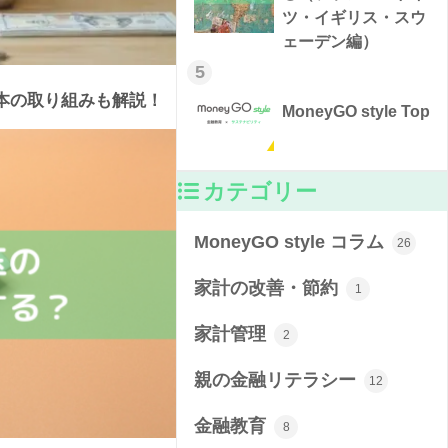
ツ・イギリス・スウ
ェーデン編）
5
本の取り組みも解説！
MoneyGO style Top
カテゴリー
MoneyGO style コラム
26
家計の改善・節約
1
家計管理
2
親の金融リテラシー
12
金融教育
8